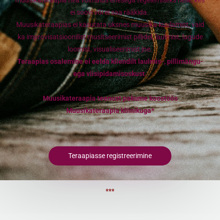
ei soovi või ei saa rääkida.
Muusikateraapias ei kasutata üksnes muusika kuulamist, vaid
ka improvisatsioonilist musitseerimist pillidel, laulmist, lugude
loomist, visualiseerimist jne.
Teraapias osalemine ei eelda kliendilt laulmis-, pillimängu-
ega viisipidamisoskust.
Muusikateraapia teenust pakume koostöös
Muusikateraapia kliinikuga
*
Teraapiasse registreerimine
***