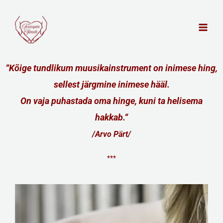
Skip
to
content
“
Kõige tundlikum muusikainstrument on inimese hing,
sellest järgmine inimese hääl.
On vaja puhastada oma hinge, kuni ta helisema
hakkab.
“
/Arvo Pärt/
***