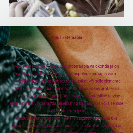
Muusikateraapia
Muusikateraapia kuulub psühhoteraapia valdkonda ja on
maailmas laialt kasutatav tõenduspõhine teraapia vorm.
Muusikateraapias kasutatakse muusikat või selle elemente
(heli, rütmi, meloodiat, harmooniat) teraapilises protsessis
eesmärgipäraselt inimese füüsilise ja/või psüühilise tervise
säilitamiseks või parandamiseks ning ka haiguste või sisemise
ebakõla ennetamiseks.
Kuuludes loovteraapiate hulka, on muusikateraapia üks
teraapia vormidest, kus rääkimine ei ole peamine. Seetõttu on
muusikateraapia hea võimalus enesega tegelemiseks neile, kes