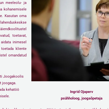
un meeleolu- ja
ega kohanemisele
le. Kasutan oma
, lahenduskeskse
äiendkoolitustel
vatud, toetavat,
 aidata inimesel
toetada kliente
istel omandatud
ti Joogakoolis
t joogaga.
tada kehatöö
Ingrid Ojaperv
misele.
psühholoog, joogaõpetaja