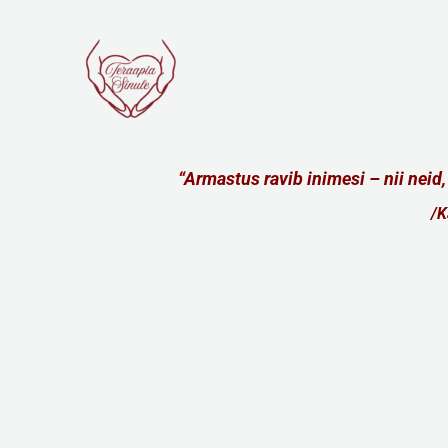
Skip
to
content
“
Armastus ravib inimesi – nii neid
/K