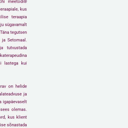
ochi meetodi
®
teraapiale, kus
lise teraapia
õju sügavamalt
 Täna tegutsen
 ja Setomaal.
a tutvustada
ikaterapeudina
i lastega kui
rav on helide
alateadvuse ja
a igapäevaselt
i sees olemas.
ord, kus klient
 ise sõnastada