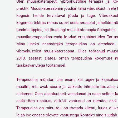
Olen muusikaterapeut, vibroakustilise teraapia ja K
praktik. Muusikateraapiani jõudsin tänu vibroakustilisele 
kogesin helide tervistavat jõudu ja tuge. Vibroakusti
kogemus tekitas minus soovi seda teraapiat ja helide m
tundma õppida, nii jõudsingi muusikateraapia õpinguteni.
muusikaterapeudina enda loodud erakabinettides Tartus
Minu üheks eesmärgiks terapeudina on arendada j
vibroakustilist muusikateraapiat. Olles töötanud muus
2010. aastast alates, oman terapeudina kogemust ni
täiskasvanutega töötamisel.
Terapeudina mõistan üha enam, kui tugev ja kaasahaa
maailm, mis avab suurte ja väikeste inimeste loovuse, 
südamed. Olen absoluutselt veendunud ja saan sellele k
enda töös kinnitust, et kõik vastused on klientide end
Terapeudina on minu
roll on toetada klienti, luues oluk
leiab ise eneses olevate vastustega kontakti ning suudab