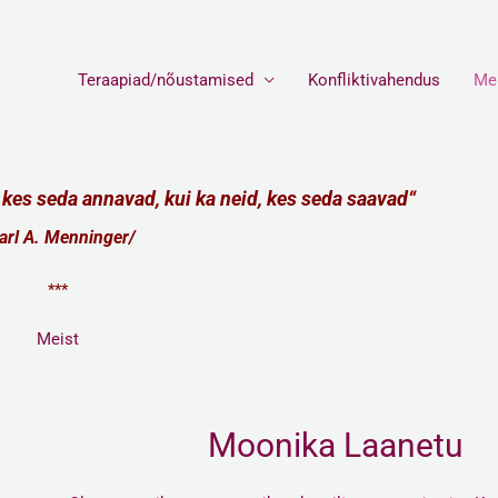
Teraapiad/nõustamised
Konfliktivahendus
Me
, kes seda annavad, kui ka neid, kes seda saavad
“
arl A. Menninger/
***
Meist
Moonika Laanetu