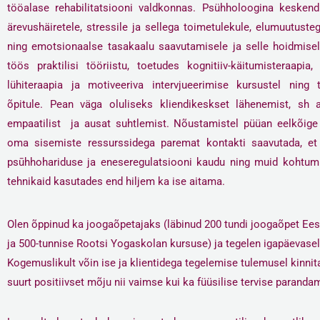
tööalase rehabilitatsiooni valdkonnas. Psühholoogina keskend
ärevushäiretele, stressile ja sellega toimetulekule, elumuutust
ning emotsionaalse tasakaalu saavutamisele ja selle hoidmise
töös praktilisi tööriistu, toetudes kognitiiv-käitumisteraapia
lühiteraapia ja motiveeriva intervjueerimise kursustel ning t
õpitule. Pean väga oluliseks kliendikeskset lähenemist, sh a
empaatilist ja ausat suhtlemist. Nõustamistel püüan eelkõige
oma sisemiste ressurssidega paremat kontakti saavutada, et 
psūhhohariduse ja eneseregulatsiooni kaudu ning muid kohtum
tehnikaid kasutades end hiljem ka ise aitama.
Olen õppinud ka joogaõpetajaks (läbinud 200 tundi joogaõpet Ees
ja 500-tunnise Rootsi Yogaskolan kursuse) ja tegelen igapäevasel
Kogemuslikult võin ise ja klientidega tegelemise tulemusel kinni
suurt positiivset mõju nii vaimse kui ka füüsilise tervise paranda