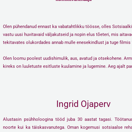
Olen pühendanud ennast ka vabatahtlikku töösse, olles Sotsiaal
vastu uusi huvitavaid väljakutseid ja nopin elus tõeteri, mis ait
tekitavates olukordades annab mulle enesekindlust ja tuge filmis 
Olen loomu poolest uudishimulik, aus, avatud ja otsekohene. Arma
kireks on luuletuste esitluste kuulamine ja lugemine. Aeg ajalt pa
Ingrid Ojaperv
Alustasin psühholoogina tööd juba 30 aastat tagasi. Töötanud
noorte kui ka täiskasvanutega. Oman kogemusi sotsiaalse rehab