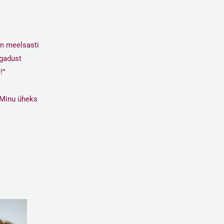
n meelsasti
egadust
!”
. Minu üheks