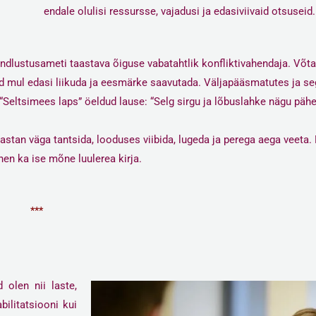
endale olulisi ressursse, vajadusi ja edasiviivaid otsuseid.
kindlustusameti taastava õiguse
vabatahtlik konfliktivahendaja.
Võta
avad mul edasi liikuda ja eesmärke saavutada. Väljapääsmatutes ja s
“Seltsimees laps” öeldud lause: “Selg sirgu ja lõbuslahke nägu pähe
stan väga tantsida, looduses viibida, lugeda ja perega aega veeta
nen ka ise mõne luulerea kirja.
***
 olen nii laste,
ilitatsiooni kui